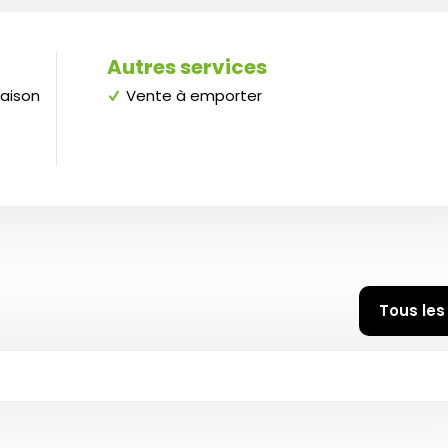
Autres services
maison
Vente à emporter
Tous les
ès bonne cuisine, bon rapport qualité prix.