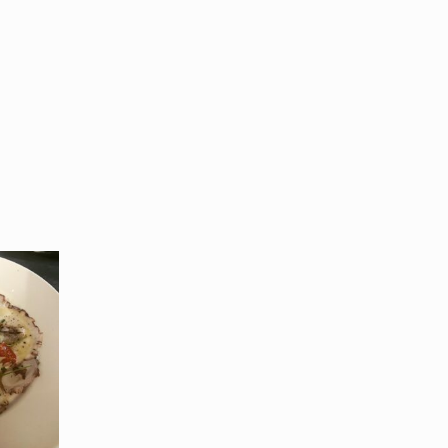
 y aller, je vous le recommande !
Laure H.