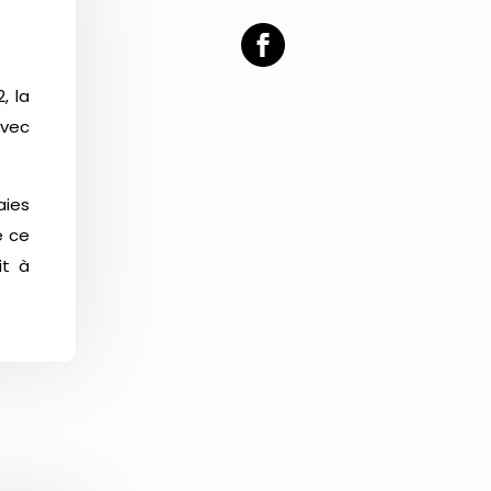
, la
avec
aies
e ce
it à